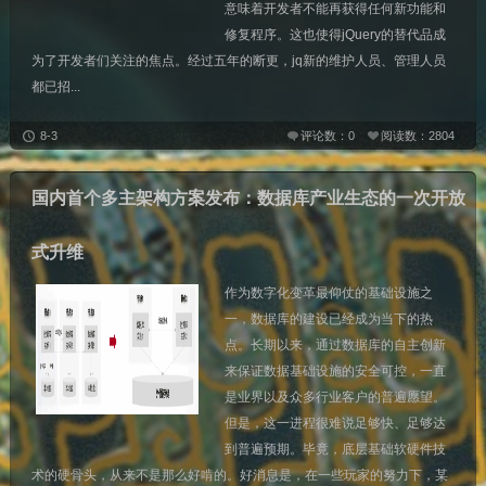
意味着开发者不能再获得任何新功能和
修复程序。这也使得jQuery的替代品成
为了开发者们关注的焦点。经过五年的断更，jq新的维护人员、管理人员
都已招...
8-3
评论数：0
阅读数：2804
国内首个多主架构方案发布：数据库产业生态的一次开放
式升维
作为数字化变革最仰仗的基础设施之
一，数据库的建设已经成为当下的热
点。长期以来，通过数据库的自主创新
来保证数据基础设施的安全可控，一直
是业界以及众多行业客户的普遍愿望。
但是，这一进程很难说足够快、足够达
到普遍预期。毕竟，底层基础软硬件技
术的硬骨头，从来不是那么好啃的。好消息是，在一些玩家的努力下，某