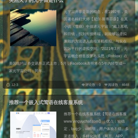
突然火了的元宇宙是什么
元宇宙并非是新的概念，在1992年，美
国著名科幻大师【尼尔·斯蒂芬森】在其
小说《雪崩》中描述元宇宙：“戴上耳机
和目镜，找到衔接终端，就能够以虚拟
兼顾的方法进入由核算机模拟、与实在
国际平行的虚拟空间。”2021年3月，元
宇宙概念榜首股罗布乐思（Roblox）在
美国纽约证券交易所正式上市；5月，Facebook表明将在5年内转型成一
家元宇宙公司；同年...
12-3
评论数：0
阅读数：4648
推荐一个嵌入式莺语在线客服系统
推荐一个在线客服系统【莺语在线客服
www.yingyuchat.com】：优点：较稳
定，bug少，ui精细，用户体验不错。多
渠道接入，多样化沟通（网页、APP、