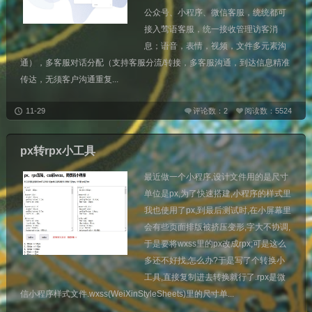
公众号、小程序、微信客服，统统都可
接入莺语客服，统一接收管理访客消
息；语音，表情，视频，文件多元素沟
通），多客服对话分配（支持客服分流/转接，多客服沟通，到达信息精准
传达，无须客户沟通重复...
11-29
评论数：2
阅读数：5524
px转rpx小工具
最近做一个小程序,设计文件用的是尺寸
单位是px,为了快速搭建,小程序的样式里
我也使用了px,到最后测试时,在小屏幕里
会有些页面排版被挤压变形,字大不协调,
于是要将wxss里的px改成rpx;可是这么
多还不好找,怎么办?于是写了个转换小
工具,直接复制进去转换就行了.rpx是微
信小程序样式文件.wxss(WeiXinStyleSheets)里的尺寸单...