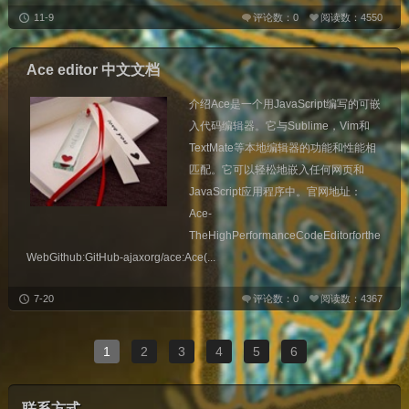
11-9
评论数：0
阅读数：4550
Ace editor 中文文档
介绍Ace是一个用JavaScript编写的可嵌
入代码编辑器。它与Sublime，Vim和
TextMate等本地编辑器的功能和性能相
匹配。它可以轻松地嵌入任何网页和
JavaScript应用程序中。官网地址：
Ace-
TheHighPerformanceCodeEditorforthe
WebGithub:GitHub-ajaxorg/ace:Ace(...
7-20
评论数：0
阅读数：4367
1
2
3
4
5
6
联系方式