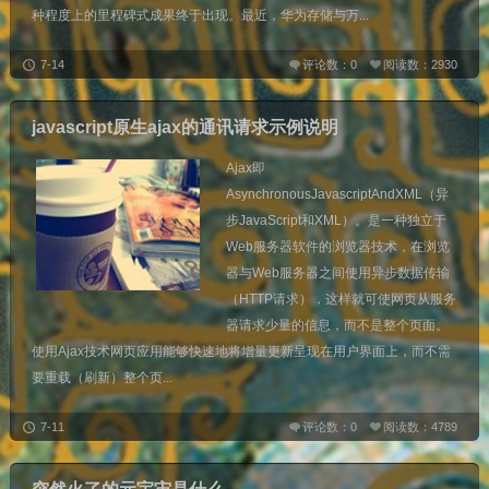
种程度上的里程碑式成果终于出现。最近，华为存储与万...
7-14
评论数：0
阅读数：2930
javascript原生ajax的通讯请求示例说明
Ajax即
AsynchronousJavascriptAndXML（异
步JavaScript和XML）。是一种独立于
Web服务器软件的浏览器技术，在浏览
器与Web服务器之间使用异步数据传输
（HTTP请求），这样就可使网页从服务
器请求少量的信息，而不是整个页面。
使用Ajax技术网页应用能够快速地将增量更新呈现在用户界面上，而不需
要重载（刷新）整个页...
7-11
评论数：0
阅读数：4789