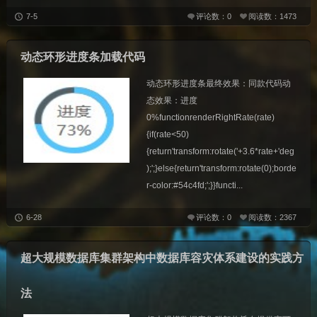
7-5
评论数：0
阅读数：1473
动态环形进度条加载代码
动态环形进度条最终效果：同款代码动
态效果：进度
0%functionrenderRightRate(rate)
{if(rate<50)
{return'transform:rotate('+3.6*rate+'deg
);';}else{return'transform:rotate(0);borde
r-color:#54c4fd;';}}functi...
6-28
评论数：0
阅读数：2367
超大规模数据库集群架构中数据库容灾体系建设的实践方
法