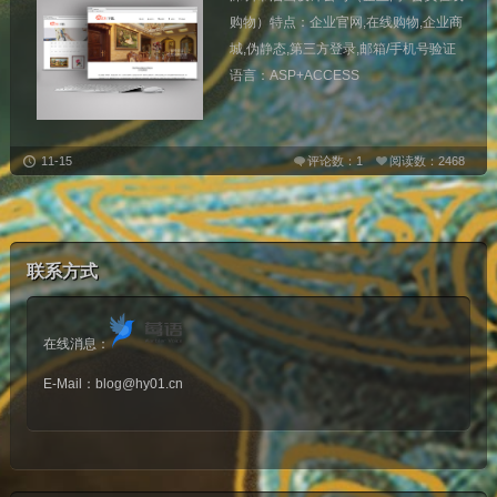
购物）特点：企业官网,在线购物,企业商
城,伪静态,第三方登录,邮箱/手机号验证
语言：ASP+ACCESS
11-15
评论数：1
阅读数：2468
联系方式
在线消息：
E-Mail：
blog@hy01.cn