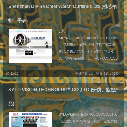
Shenzhen Divine Chief Watch Cufflinks Ltd.(机芯袖
扣、手表)
公司：
ShenzhenDivineChiefWatchCufflinksLt
d.(深圳菲凡袖)行业：外贸工厂/高端奢
侈品/装饰品特点：企业官网、中英双
语、VIP产品目录语言：ASP+ACCESS
11-25
评论数：1
阅读数：3783
SYLO VISION TECHNOLOGY CO.,LTD.(安防、监控产
品)
SYLOVISIONTECHNOLOGYCO.,LTD.
（企业官网/外贸网站）特点：企业官网,