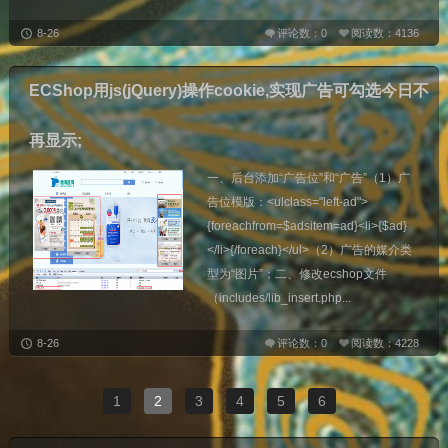
8-26
评论数：0
阅读数：4136
ECShop用js(jQuery)操作cookie,实现广告可勾选今日不
再显示;
一、后台添加“广告位”和“广告”（1）广
告位模版：<ulclass="left-ad">
{foreachfrom=$adsitem=ad}<li>{$ad}
</li>{/foreach}</ul>（2）广告的媒介类
型为“图片”；二、修改ecshop文件
（includes/lib_insert.php...
8-26
评论数：0
阅读数：4228
1
2
3
4
5
6