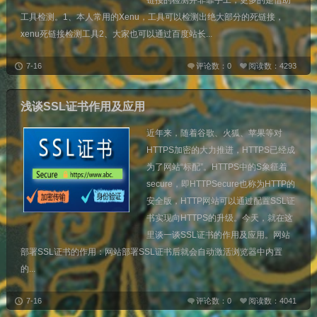
链接的检测并非靠手工，更多的是借助
工具检测。1、本人常用的Xenu，工具可以检测出绝大部分的死链接，
xenu死链接检测工具2、大家也可以通过百度站长...
7-16
评论数：0
阅读数：4293
浅谈SSL证书作用及应用
近年来，随着谷歌、火狐、苹果等对
HTTPS加密的大力推进，HTTPS已经成
为了网站“标配”。HTTPS中的S象征着
secure，即HTTPSecure也称为HTTP的
安全版，HTTP网站可以通过配置SSL证
书实现向HTTPS的升级。今天，就在这
里谈一谈SSL证书的作用及应用。网站
部署SSL证书的作用：网站部署SSL证书后就会自动激活浏览器中内置
的...
7-16
评论数：0
阅读数：4041