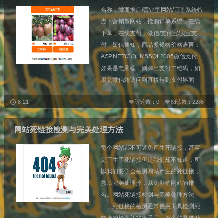
名称：微商推广/营销型网站/订单系统特
点：营销型网站，抢购订单系统，在线
下单，在线支付，微信/支付宝/贝宝支
付、短信通知，商品多规格价格语言：
ASP.NET(C#)+MSSQL2005微信支付，
如果是电脑端，则弹出支付二维码，如
果是微信端访问则直接转到支付界面
8-21
评论数：0
阅读数：2286
网站死链接检测与完美处理方法
每个网站都不可避免产生死链接，甚至
是产生了死链接但是我们却不知道，所
以我们要学会检测网站产生的死链接，
然后完美处理掉，以免影响网站的排
名。网站死链接检测与完美处理方法
一、死链接的检测通常使用工具检测死