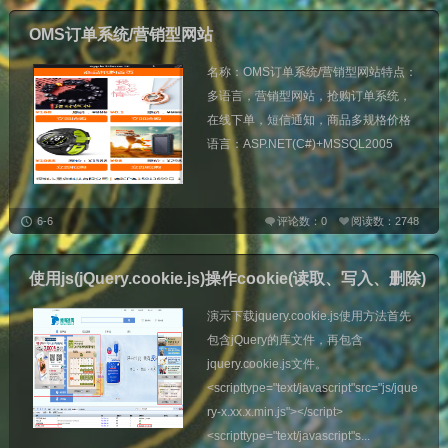
OMS订单系统/营销型网站
名称：OMS订单系统/营销型网站特点：
多语言，营销型网站，抢购订单系统，
在线下单，短信通知，商品多规格价格
语言：ASP.NET(C#)+MSSQL2005
6-6
评论数：0
阅读数：2748
使用js(jQuery.cookie.js)操作cookie(读取、写入、删除)
演示下载jquery.cookie.js使用方法首先
包含jQuery的库文件，再包含
jquery.cookie.js文件。
<scripttype="text/javascript"src="js/jque
ry-x.xx.x.min.js"></script>
<scripttype="text/javascript"s...