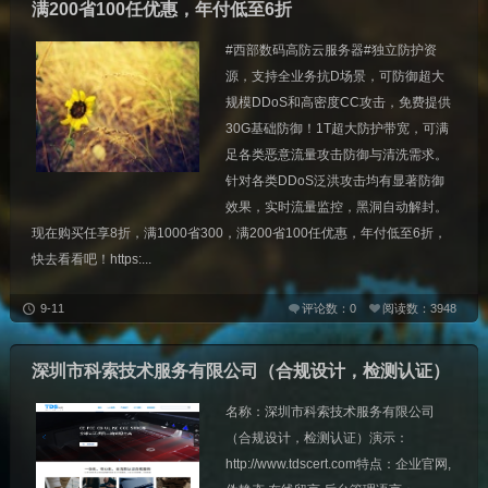
满200省100任优惠，年付低至6折
#西部数码高防云服务器#独立防护资
源，支持全业务抗D场景，可防御超大
规模DDoS和高密度CC攻击，免费提供
30G基础防御！1T超大防护带宽，可满
足各类恶意流量攻击防御与清洗需求。
针对各类DDoS泛洪攻击均有显著防御
效果，实时流量监控，黑洞自动解封。
现在购买任享8折，满1000省300，满200省100任优惠，年付低至6折，
快去看看吧！https:...
9-11
评论数：0
阅读数：3948
深圳市科索技术服务有限公司（合规设计，检测认证）
名称：深圳市科索技术服务有限公司
（合规设计，检测认证）演示：
http://www.tdscert.com特点：企业官网,