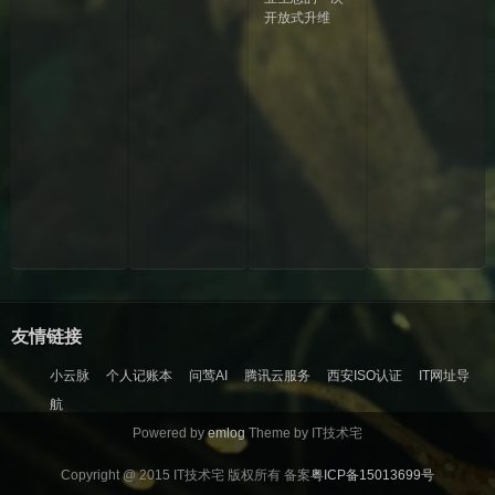
开放式升维
2
0
2
3
年
0
7
月
1
4
日
友情链接
小云脉
个人记账本
问莺AI
腾讯云服务
西安ISO认证
IT网址导
航
Powered by
emlog
Theme by IT技术宅
Copyright @ 2015 IT技术宅 版权所有 备案
粤ICP备15013699号