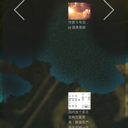
停更 5 年后，
jq 迎来更新
2
0
2
3
年
0
8
月
0
3
日
国内首个多主
架构方案发
布：数据库产
业生态的一次