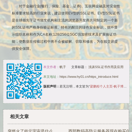
对于金融行业(银行、保险、基金、证券)、互联网金融及对安全性
标准要求较高的行业来说，建议使用EV型的SSL证书。EV型SSL证书
是全球领先字证书颁发机构和主流的浏览器开发商共同制定的一个新
的SSL证书严格身份验证标准。特有的醒目的绿色安全标识，循环显
示组织名称和作为CA名称;128/256位SGC强加密技术及扩展验证功
能，使数据在传输过程中将不会被破解、窃取和修改，为在线交易提
供安全保障。
本文作者：
帆子
文章标题：
浅谈SSL证书作用及应用
本文地址：
https://www.hy01.cn/https_introduce.html
版权声明：
若无注明，本文皆为“
梁鹏程个人主页-帆子博客
”
相关文章
突然火了的元宇宙是什么
西部数码高防云服务器现在购买任享8