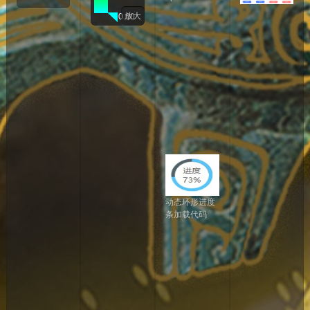
2
放大
0
2
5
年
0
7
月
0
5
日
动态环形进度
条加载代码
2
0
2
4
年
0
6