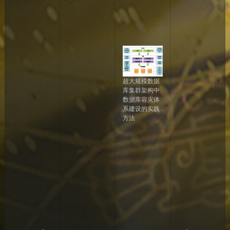
月
2
8
日
超大规模数据
库集群架构中
数据库容灾体
系建设的实践
方法
2
0
2
3
年
0
8
月
1
0
日