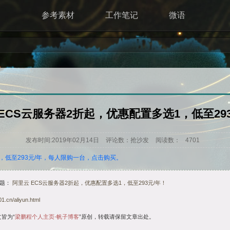
参考素材
工作笔记
微语
ECS云服务器2折起，优惠配置多选1，低至29
发布时间:2019年02月14日
评论数：抢沙发
阅读数：
4701
1，低至293元/年，每人限购一台，点击购买。
题：
阿里云 ECS云服务器2折起，优惠配置多选1，低至293元/年！
1.cn/aliyun.html
皆为“
梁鹏程个人主页-帆子博客
”原创，转载请保留文章出处。