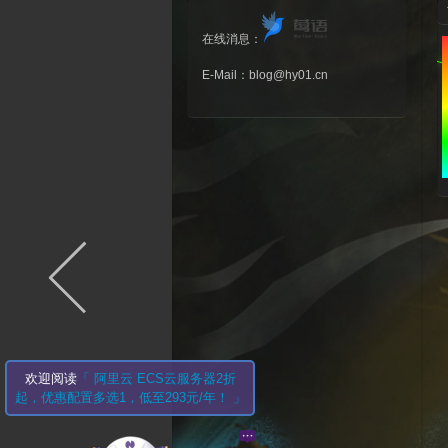
在线消息：
E-Mail：
blog@hy01.cn
欢迎阅读
「 阿里云 ECS云服务器2折
起，优惠配置多选1，低至293元/年！ 」