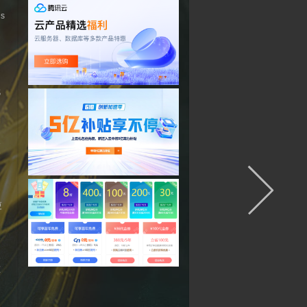
ns
代
架
建
更
案
态